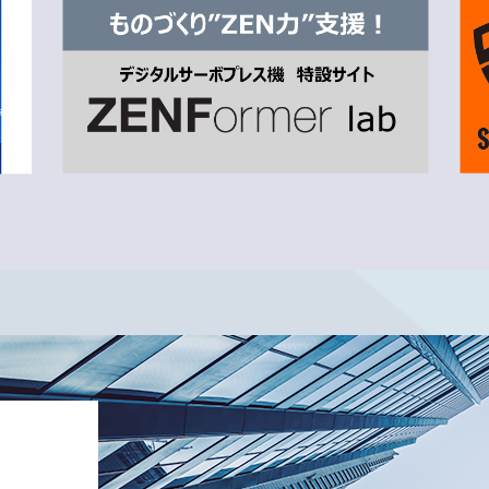
2027年２月期第２四半期（中間期）及び通期連結業績予想
（139KB）
2027年２月期 第１四半期決算短信〔日本基準〕(連結)
（
譲渡制限付株式報酬としての自己株式の処分の払込完了に関
IRニュース一覧へ