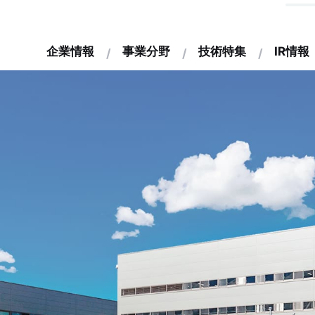
企業情報
事業分野
技術特集
IR情報
挨拶
経営
用責任者メッセージ
財務・業績ハイライト
機械設備分野
受賞一覧
会社概要
研究開発への取り組み
拠点一覧
環境分野
ジョブリターン制度
経営方針
環境・品質方針
沿革
エネルギー分野
事業分野とセグ
への取り組み
よくあるご質問
製品情報一覧
調達方針
電子公告