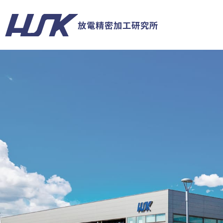
企業情報
事業分野
技術特集
IR情報
サステナビリティ
採用情報
About Us
航空・宇宙分野
教えて放電精密！
IRニュース
コーポレート・ガバナンス
新卒採用
キャリア採用
経営理念
IRライブラリー
交通・輸送分野
認証取得一覧
社長
健康
採
技術情報一覧
IRカレンダー
障がい者雇用の推進
IRポリシー
サービス情報一覧
地域・教育